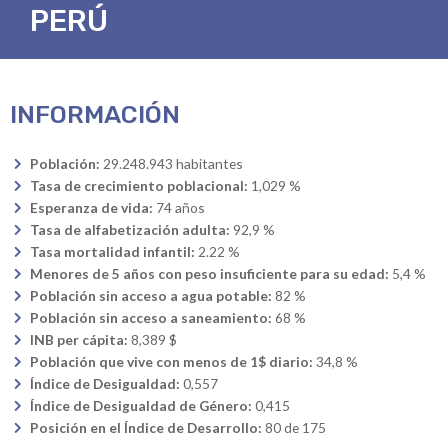
PERÚ
INFORMACIÓN
Población:
29.248.943 habitantes
Tasa de crecimiento poblacional:
1,029 %
Esperanza de vida:
74 años
Tasa de alfabetización adulta:
92,9 %
Tasa mortalidad infantil:
2.22 %
Menores de 5 años con peso insuficiente para su edad:
5,4 %
Población sin acceso a agua potable:
82 %
Población sin acceso a saneamiento:
68 %
INB per cápita:
8,389 $
Población que vive con menos de 1$ diario:
34,8 %
Índice de Desigualdad:
0,557
Índice de Desigualdad de Género:
0,415
Posición en el Índice de Desarrollo:
80 de 175